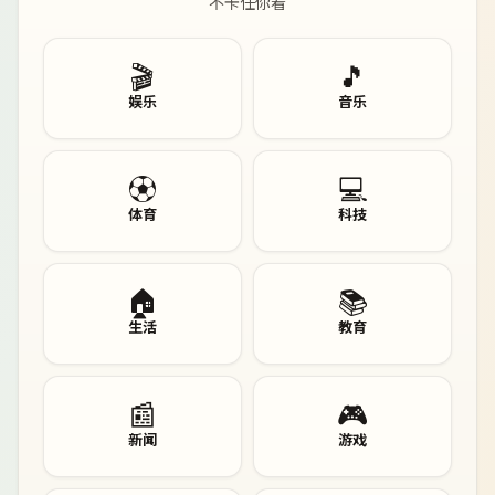
不卡任你看
🎬
🎵
娱乐
音乐
⚽
💻
体育
科技
🏠
📚
生活
教育
📰
🎮
新闻
游戏