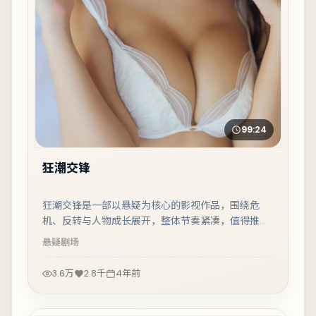
99:24
狂潮交锋
狂潮交锋是一部以悬疑为核心的影视作品，围绕危
机、反转与人物成长展开，整体节奏紧凑，值得推荐
观看。
悬疑
剧场
3.6万
2.8千
4年前