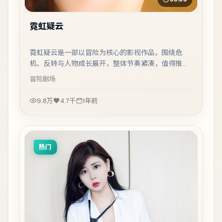
霓虹疑云
霓虹疑云是一部以冒险为核心的影视作品，围绕危
机、反转与人物成长展开，整体节奏紧凑，值得推荐
观看。
冒险
剧场
9.8万
4.7千
1年前
热门