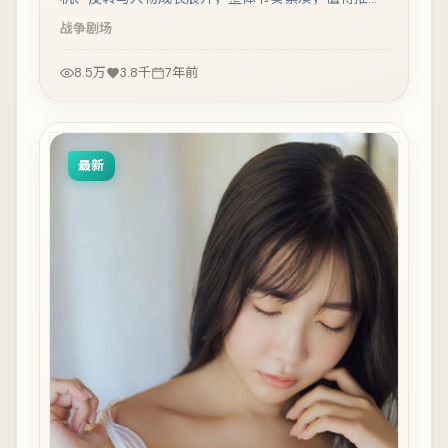
观看。
战争
剧场
8.5万
3.8千
7年前
最新