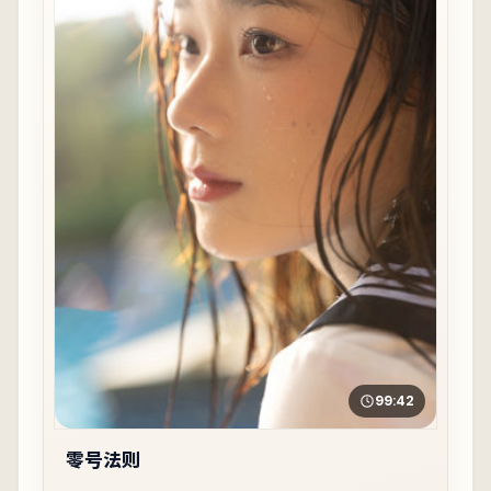
99:42
零号法则