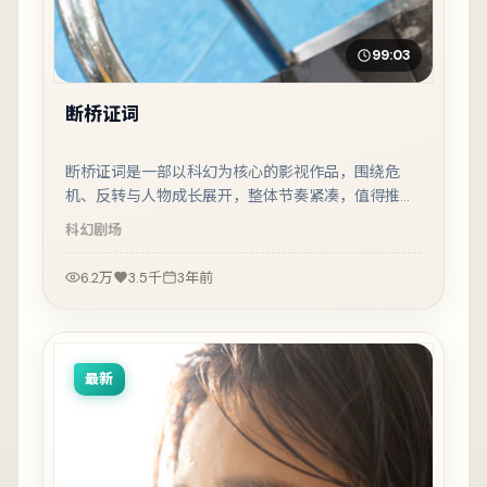
99:03
断桥证词
断桥证词是一部以科幻为核心的影视作品，围绕危
机、反转与人物成长展开，整体节奏紧凑，值得推荐
观看。
科幻
剧场
6.2万
3.5千
3年前
最新