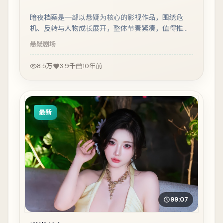
暗夜档案是一部以悬疑为核心的影视作品，围绕危
机、反转与人物成长展开，整体节奏紧凑，值得推荐
观看。
悬疑
剧场
8.5万
3.9千
10年前
最新
99:07