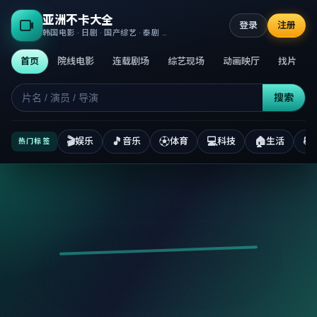
亚洲不卡大全
登录
注册
韩国电影 · 日剧 · 国产综艺 · 泰剧 · 高清正版不卡
首页
院线电影
连载剧场
综艺现场
动画映厅
找片
搜索
🎬
🎵
⚽
💻
🏠
📚
娱乐
音乐
体育
科技
生活
热门标签