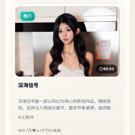
热门
99:30
深海信号
深海信号是一部以科幻为核心的影视作品，围绕危
机、反转与人物成长展开，整体节奏紧凑，值得推荐
观看。
科幻
剧场
9.7万
4.1千
10年前