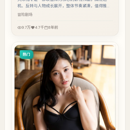
机、反转与人物成长展开，整体节奏紧凑，值得推荐
观看。
冒险
剧场
9.7万
4.7千
8年前
热门