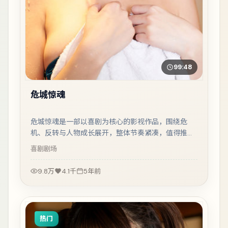
99:48
危城惊魂
危城惊魂是一部以喜剧为核心的影视作品，围绕危
机、反转与人物成长展开，整体节奏紧凑，值得推荐
观看。
喜剧
剧场
9.8万
4.1千
5年前
热门